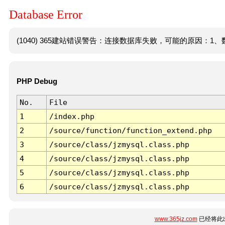
Database Error
(1040) 365建站错误警告：连接数据库失败，可能的原因：1、数
PHP Debug
No.
File
1
/index.php
2
/source/function/function_extend.php
3
/source/class/jzmysql.class.php
4
/source/class/jzmysql.class.php
5
/source/class/jzmysql.class.php
6
/source/class/jzmysql.class.php
www.365jz.com
已经将此