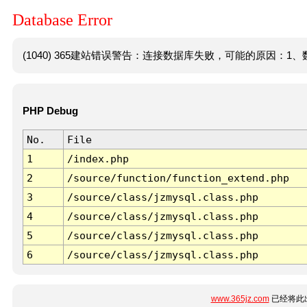
Database Error
(1040) 365建站错误警告：连接数据库失败，可能的原因：1、数
PHP Debug
No.
File
1
/index.php
2
/source/function/function_extend.php
3
/source/class/jzmysql.class.php
4
/source/class/jzmysql.class.php
5
/source/class/jzmysql.class.php
6
/source/class/jzmysql.class.php
www.365jz.com
已经将此