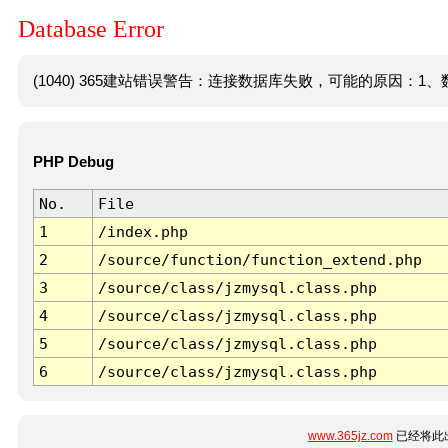
Database Error
(1040) 365建站错误警告：连接数据库失败，可能的原因：1、数
PHP Debug
No.
File
1
/index.php
2
/source/function/function_extend.php
3
/source/class/jzmysql.class.php
4
/source/class/jzmysql.class.php
5
/source/class/jzmysql.class.php
6
/source/class/jzmysql.class.php
www.365jz.com
已经将此