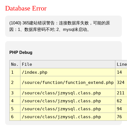
Database Error
(1040) 365建站错误警告：连接数据库失败，可能的原
因：1、数据库密码不对; 2、mysql未启动。
PHP Debug
No.
File
Line
1
/index.php
14
2
/source/function/function_extend.php
324
3
/source/class/jzmysql.class.php
211
4
/source/class/jzmysql.class.php
62
5
/source/class/jzmysql.class.php
94
6
/source/class/jzmysql.class.php
76