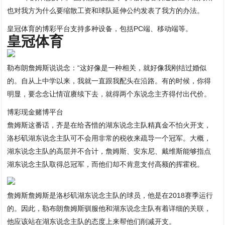
也对我方为什么要缩散工资和球队延伸公约发表了我方的办法。
皇冠体育的博彩平台支持多种设备，包括PC端、移动端等。
皇冠体育
勒布朗詹姆斯说说念：“这好像是一种相关，就好像我刚结过婚似
的。自从上中学以来，我就一直跟我配头在沿路。有的时候，你得
明显，要念念让情谊赓续下去，就得两个东说念主齐得付出代价。
博彩现金赌博平台
詹姆斯这番话，齐是在给吝惜的湖东说念主队精真金不怕火开支，
洛杉矶湖东说念主队可不会用非常的税收来疏导一个冠军。大概，
湖东说念主队的高层并不合计，詹姆斯、安东尼、戴维斯能够指点
湖东说念主队取得总冠军，而他们却不肯意支付高额的挥霍税。
詹姆斯詹姆斯是洛杉矶湖东说念主队的球员，他是在2018赛季运行
的。因此，勒布朗詹姆斯驯服他和湖东说念主队有着详细的关联，
他应该站在湖东说念主队的态度上来帮他们削减开支。