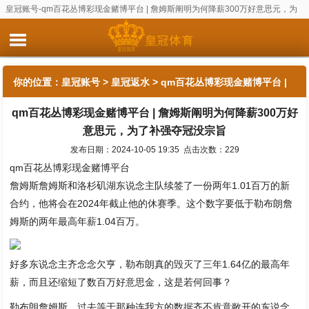
皇冠账号-qm百花丛博彩现金赌博平台 | 詹姆斯阐明为何降薪300万好意思元，为
了补强夺冠没宗旨
你的位置：
皇冠账号
>
皇冠返水
> qm百花丛博彩现金赌博平台 |
qm百花丛博彩现金赌博平台 | 詹姆斯阐明为何降薪300万好
詹姆斯阐明为何降薪300万好意思元，为了补强夺冠没宗旨
意思元，为了补强夺冠没宗旨
发布日期：2024-10-05 19:35 点击次数：229
qm百花丛博彩现金赌博平台
詹姆斯詹姆斯和洛杉矶湖东说念主队续签了一份两年1.01百万的新
合约，他将会在2024年截止他的休赛季。这个数字要低于勒布朗詹
姆斯的两年最高年薪1.04百万。
好多东说念主齐念念欠亨，勒布朗真的毁灭了三年1.64亿的最高年
薪，而且还缩短了数百万好意思金，这是若何回事？
勒布朗詹姆斯，过去等于那种连我方的数据齐不肯意敞开的东说念