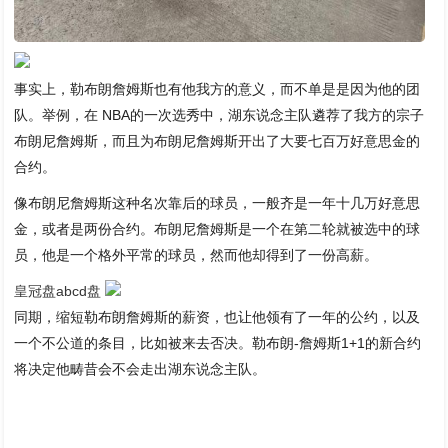
事实上，勒布朗詹姆斯也有他我方的意义，而不单是是因为他的团
队。举例，在 NBA的一次选秀中，湖东说念主队遴荐了我方的宗子
布朗尼詹姆斯，而且为布朗尼詹姆斯开出了大要七百万好意思金的
合约。
像布朗尼詹姆斯这种名次靠后的球员，一般齐是一年十几万好意思
金，或者是两份合约。布朗尼詹姆斯是一个在第二轮就被选中的球
员，他是一个格外平常的球员，然而他却得到了一份高薪。
皇冠盘abcd盘
同期，缩短勒布朗詹姆斯的薪资，也让他领有了一年的公约，以及
一个不公道的条目，比如被来去否决。勒布朗-詹姆斯1+1的新合约
将决定他畴昔会不会走出湖东说念主队。