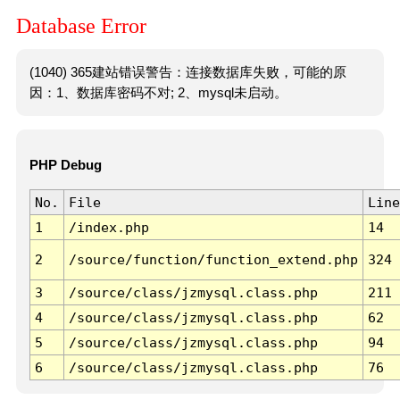
Database Error
(1040) 365建站错误警告：连接数据库失败，可能的原
因：1、数据库密码不对; 2、mysql未启动。
PHP Debug
No.
File
Line
1
/index.php
14
2
/source/function/function_extend.php
324
3
/source/class/jzmysql.class.php
211
4
/source/class/jzmysql.class.php
62
5
/source/class/jzmysql.class.php
94
6
/source/class/jzmysql.class.php
76