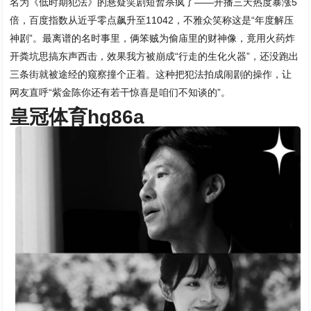
名为《低时期犯法》的悬疑笑剧短暂杀疯了——开播三天热度暴涨5
倍，百度指数从近乎零点飙升至11042，不雅众笑称这是“年度解压
神剧”。最离谱的名时事里，俩笨贼为偷庙里的财神像，竟用火药炸
开粪坑思搞东声西击，效果我方被崩成“行走的生化火器”，还没跑出
三条街就被途经的窥察撞个正着。这种把犯法拍成闹剧的操作，让
网友直呼“紫金陈你还有若干惊喜是咱们不知谈的”。
皇冠体育hg86a