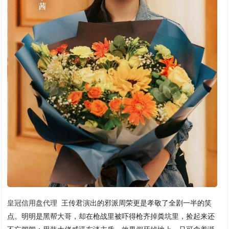
皇冠信用盘代理
王传君演出的邪派周荣更是孝敬了全剧一半的笑
点。明明是黑帮大哥，却在枪战里被吓得枪齐掉粪坑里，捡起来还