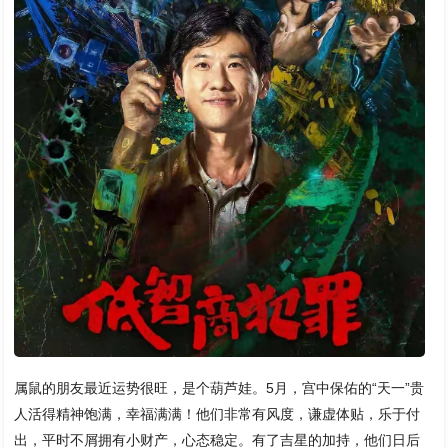
属鼠的朋友最近运势很旺，是个葫芦娃。5月，宫中保佑的“天一”贵
人活得精神饱满，幸福满满！他们非常有风度，谦虚体贴，乐于付
出，平时不屑拥有小财产，心态稳定。有了吉星的加持，他们日后