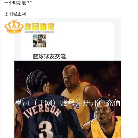
一个时期池？”
太阳城正网