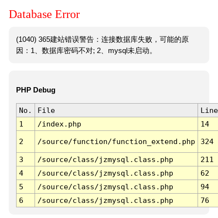
Database Error
(1040) 365建站错误警告：连接数据库失败，可能的原
因：1、数据库密码不对; 2、mysql未启动。
PHP Debug
No.
File
Line
1
/index.php
14
2
/source/function/function_extend.php
324
3
/source/class/jzmysql.class.php
211
4
/source/class/jzmysql.class.php
62
5
/source/class/jzmysql.class.php
94
6
/source/class/jzmysql.class.php
76