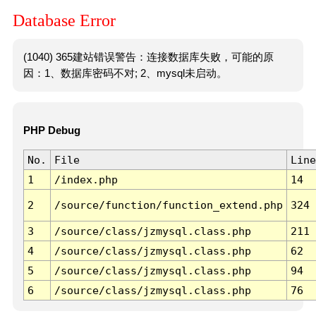
Database Error
(1040) 365建站错误警告：连接数据库失败，可能的原
因：1、数据库密码不对; 2、mysql未启动。
PHP Debug
No.
File
Line
1
/index.php
14
2
/source/function/function_extend.php
324
3
/source/class/jzmysql.class.php
211
4
/source/class/jzmysql.class.php
62
5
/source/class/jzmysql.class.php
94
6
/source/class/jzmysql.class.php
76