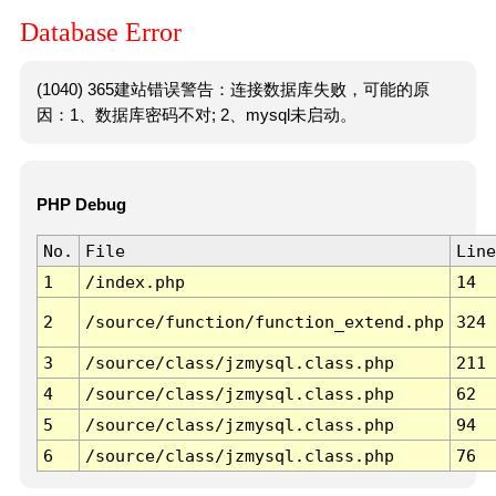
Database Error
(1040) 365建站错误警告：连接数据库失败，可能的原
因：1、数据库密码不对; 2、mysql未启动。
PHP Debug
No.
File
Line
1
/index.php
14
2
/source/function/function_extend.php
324
3
/source/class/jzmysql.class.php
211
4
/source/class/jzmysql.class.php
62
5
/source/class/jzmysql.class.php
94
6
/source/class/jzmysql.class.php
76