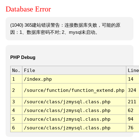
Database Error
(1040) 365建站错误警告：连接数据库失败，可能的原
因：1、数据库密码不对; 2、mysql未启动。
PHP Debug
No.
File
Line
1
/index.php
14
2
/source/function/function_extend.php
324
3
/source/class/jzmysql.class.php
211
4
/source/class/jzmysql.class.php
62
5
/source/class/jzmysql.class.php
94
6
/source/class/jzmysql.class.php
76