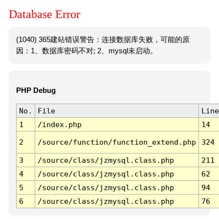
Database Error
(1040) 365建站错误警告：连接数据库失败，可能的原
因：1、数据库密码不对; 2、mysql未启动。
PHP Debug
No.
File
Line
1
/index.php
14
2
/source/function/function_extend.php
324
3
/source/class/jzmysql.class.php
211
4
/source/class/jzmysql.class.php
62
5
/source/class/jzmysql.class.php
94
6
/source/class/jzmysql.class.php
76