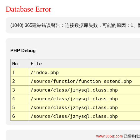
Database Error
(1040) 365建站错误警告：连接数据库失败，可能的原因：1、数
PHP Debug
No.
File
1
/index.php
2
/source/function/function_extend.php
3
/source/class/jzmysql.class.php
4
/source/class/jzmysql.class.php
5
/source/class/jzmysql.class.php
6
/source/class/jzmysql.class.php
www.365jz.com
已经将此