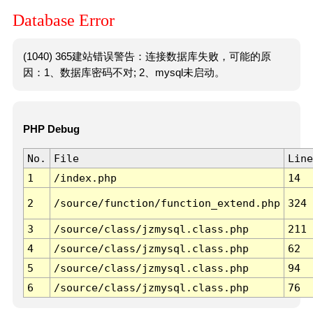
Database Error
(1040) 365建站错误警告：连接数据库失败，可能的原
因：1、数据库密码不对; 2、mysql未启动。
PHP Debug
No.
File
Line
1
/index.php
14
2
/source/function/function_extend.php
324
3
/source/class/jzmysql.class.php
211
4
/source/class/jzmysql.class.php
62
5
/source/class/jzmysql.class.php
94
6
/source/class/jzmysql.class.php
76