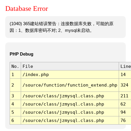
Database Error
(1040) 365建站错误警告：连接数据库失败，可能的原
因：1、数据库密码不对; 2、mysql未启动。
PHP Debug
No.
File
Line
1
/index.php
14
2
/source/function/function_extend.php
324
3
/source/class/jzmysql.class.php
211
4
/source/class/jzmysql.class.php
62
5
/source/class/jzmysql.class.php
94
6
/source/class/jzmysql.class.php
76