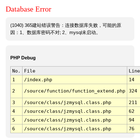
Database Error
(1040) 365建站错误警告：连接数据库失败，可能的原
因：1、数据库密码不对; 2、mysql未启动。
PHP Debug
No.
File
Line
1
/index.php
14
2
/source/function/function_extend.php
324
3
/source/class/jzmysql.class.php
211
4
/source/class/jzmysql.class.php
62
5
/source/class/jzmysql.class.php
94
6
/source/class/jzmysql.class.php
76