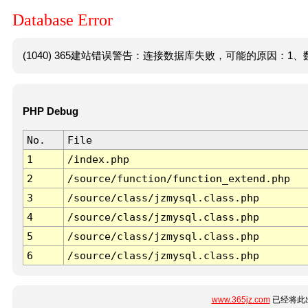
Database Error
(1040) 365建站错误警告：连接数据库失败，可能的原因：1、数
PHP Debug
No.
File
1
/index.php
2
/source/function/function_extend.php
3
/source/class/jzmysql.class.php
4
/source/class/jzmysql.class.php
5
/source/class/jzmysql.class.php
6
/source/class/jzmysql.class.php
www.365jz.com
已经将此