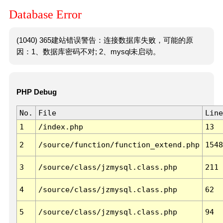
Database Error
(1040) 365建站错误警告：连接数据库失败，可能的原
因：1、数据库密码不对; 2、mysql未启动。
PHP Debug
No.
File
Line
1
/index.php
13
2
/source/function/function_extend.php
1548
3
/source/class/jzmysql.class.php
211
4
/source/class/jzmysql.class.php
62
5
/source/class/jzmysql.class.php
94